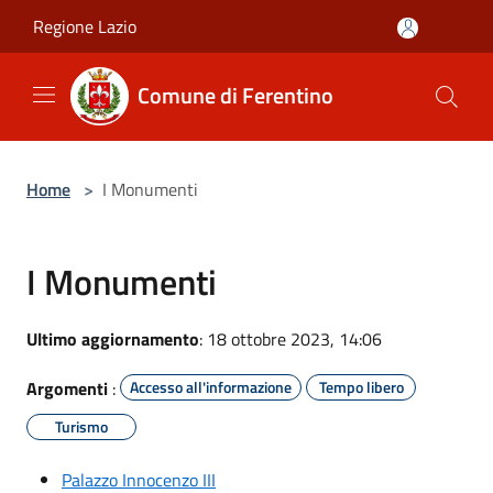
Salta al contenuto principale
Regione Lazio
Comune di Ferentino
Home
>
I Monumenti
I Monumenti
Ultimo aggiornamento
: 18 ottobre 2023, 14:06
Argomenti
:
Accesso all'informazione
Tempo libero
Turismo
Palazzo Innocenzo III