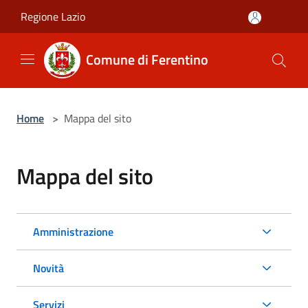
Salta al contenuto principale
Regione Lazio
Comune di Ferentino
Home
>
Mappa del sito
Mappa del sito
Amministrazione
Novità
Servizi