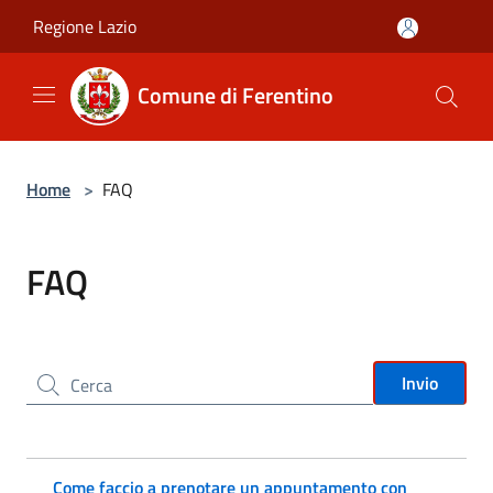
Salta al contenuto principale
Regione Lazio
Comune di Ferentino
Home
>
FAQ
FAQ
Cerca nel sito
Invio
Come faccio a prenotare un appuntamento con