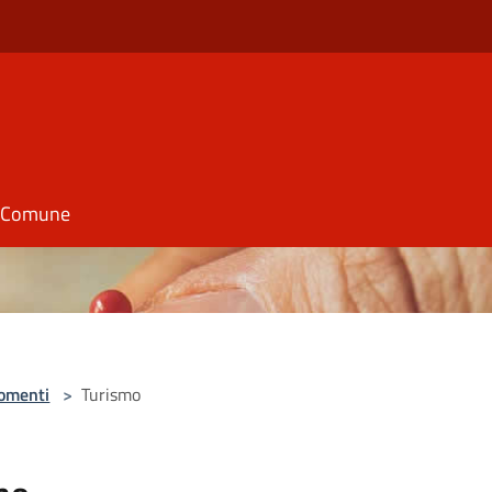
il Comune
omenti
>
Turismo