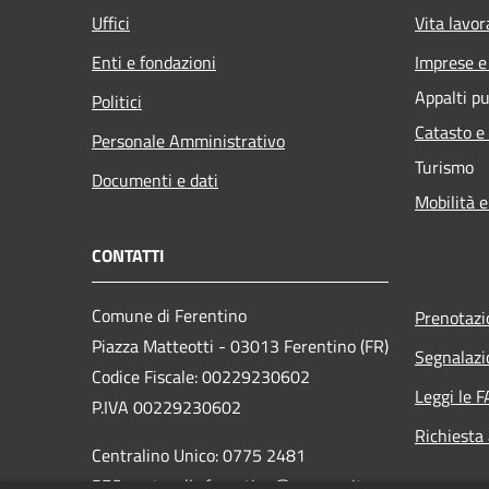
Uffici
Vita lavor
Enti e fondazioni
Imprese 
Appalti pu
Politici
Catasto e
Personale Amministrativo
Turismo
Documenti e dati
Mobilità e
CONTATTI
Comune di Ferentino
Prenotaz
Piazza Matteotti - 03013 Ferentino (FR)
Segnalazi
Codice Fiscale: 00229230602
Leggi le 
P.IVA 00229230602
Richiesta
Centralino Unico: 0775 2481
PEC: protocollo.ferentino@pec-cap.it