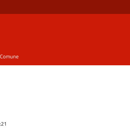
il Comune
:21