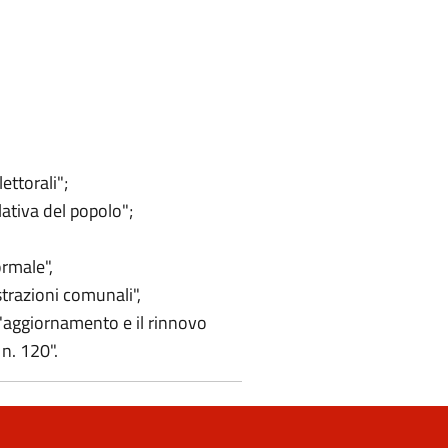
ettorali";
lativa del popolo";
ormale",
trazioni comunali",
l'aggiornamento e il rinnovo
n. 120".