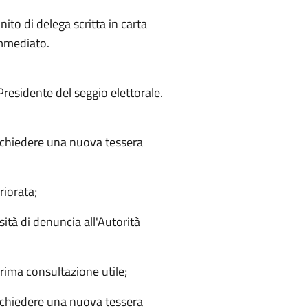
ito di delega scritta in carta
immediato.
 Presidente del seggio elettorale.
ò richiedere una nuova tessera
riorata;
ità di denuncia all'Autorità
 prima consultazione utile;
ò richiedere una nuova tessera