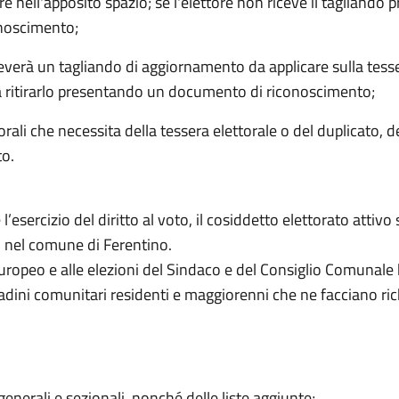
e nell'apposito spazio; se l'elettore non riceve il tagliando p
onoscimento;
ceverà un tagliando di aggiornamento da applicare sulla tesser
 a ritirarlo presentando un documento di riconoscimento;
ttorali che necessita della tessera elettorale o del duplicato, de
o.
 l’esercizio del diritto al voto, il cosiddetto elettorato attivo
nti nel comune di Ferentino.
opeo e alle elezioni del Sindaco e del Consiglio Comunale ha
ittadini comunitari residenti e maggiorenni che ne facciano ri
generali e sezionali, nonché delle liste aggiunte;