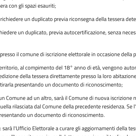
era con gli spazi esauriti;
 richiedere un duplicato previa riconsegna della tessera dete
chiedere un duplicato, previa autocertificazione, senza necess
ra presso il comune di iscrizione elettorale in occasione della
el territorio, al compimento del 18° anno di età, vengono auto
spedizione della tessera direttamente presso la loro abitazione
 ritirarla presentando un documento di riconoscimento;
a un Comune ad un altro, sarà il Comune di nuova iscrizione ne
 quella rilasciata dal Comune della precedente residenza. Se l
la presentando un documento di riconoscimento.
e: sarà l'Ufficio Elettorale a curare gli aggiornamenti della 