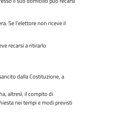
resso il suo domicilio può recarsi
a. Se l'elettore non riceve il
ve recarsi a ritirarlo
 sancito dalla Costituzione, a
, altresì, il compito di
chiesta nei tempi e modi previsti