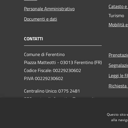
Catasto e
Personale Amministrativo
Turismo
Documenti e dati
Mobilità e
CONTATTI
Comune di Ferentino
Prenotaz
Piazza Matteotti - 03013 Ferentino (FR)
Segnalazi
Codice Fiscale: 00229230602
Leggi le 
P.IVA 00229230602
Richiesta
Centralino Unico: 0775 2481
PEC: protocollo.ferentino@pec-cap.it
Codice Univoco: UF14RI
Questo sito 
Codice IPA: c_d539
alla navig