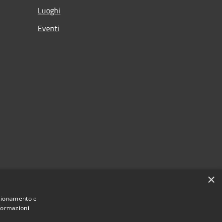
Luoghi
Eventi
×
nzionamento e
nformazioni