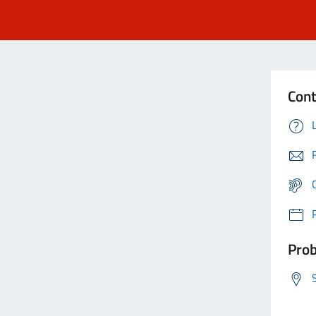
Cont
Prob