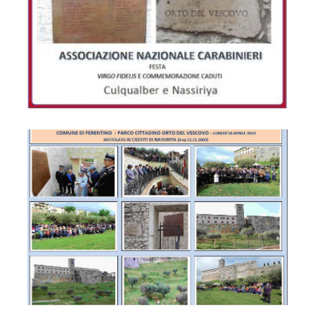
Parco Cittadino "Orto del Vescovo" "Caduti di Nassirya"