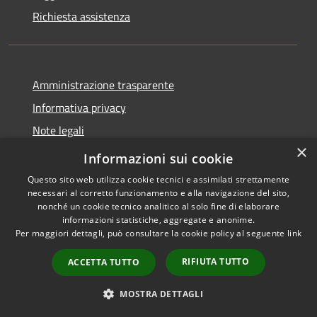
Richiesta assistenza
Amministrazione trasparente
Informativa privacy
Note legali
×
Dichiarazione di accessibilità
Informazioni sui cookie
Questo sito web utilizza cookie tecnici e assimilati strettamente
necessari al corretto funzionamento e alla navigazione del sito,
nonché un cookie tecnico analitico al solo fine di elaborare
informazioni statistiche, aggregate e anonime.
RSS
Copyright © 2026 • Comune di
Per maggiori dettagli, può consultare la cookie policy al seguente
link
Accessibilità
Ferentino • Powered by
Privacy
Municipium
Accesso
•
RIFIUTA TUTTO
ACCETTA TUTTO
Cookie
redazione
Mappa del sito
MOSTRA DETTAGLI