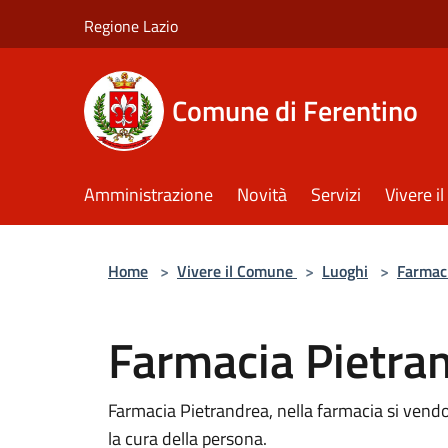
Salta al contenuto principale
Regione Lazio
Comune di Ferentino
Amministrazione
Novità
Servizi
Vivere 
Home
>
Vivere il Comune
>
Luoghi
>
Farmac
Farmacia Pietra
Farmacia Pietrandrea, nella farmacia si vendo
la cura della persona.