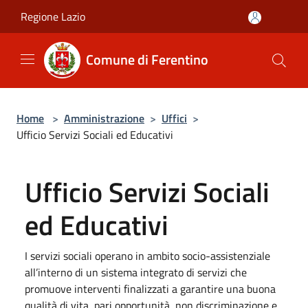
Salta al contenuto principale
Regione Lazio
Comune di Ferentino
Home
>
Amministrazione
>
Uffici
>
Ufficio Servizi Sociali ed Educativi
Ufficio Servizi Sociali
ed Educativi
I servizi sociali operano in ambito socio-assistenziale
all’interno di un sistema integrato di servizi che
promuove interventi finalizzati a garantire una buona
qualità di vita, pari opportunità, non discriminazione e