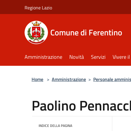
Salta al contenuto principale
Regione Lazio
Comune di Ferentino
Amministrazione
Novità
Servizi
Vivere 
Home
>
Amministrazione
>
Personale amminis
Paolino Pennacc
INDICE DELLA PAGINA