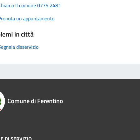
Chiama il comune 0775 2481
Prenota un appuntamento
lemi in città
Segnala disservizio
Comune di Ferentino
E DI SERVIZIO