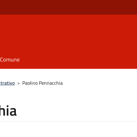
il Comune
trativo
>
Paolino Pennacchia
hia