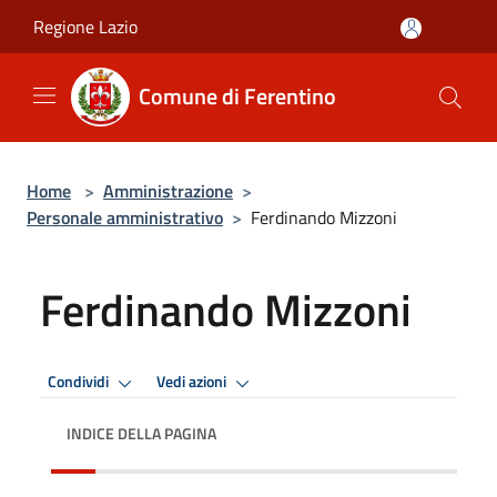
Salta al contenuto principale
Regione Lazio
Comune di Ferentino
Home
>
Amministrazione
>
Personale amministrativo
>
Ferdinando Mizzoni
Ferdinando Mizzoni
Condividi
Vedi azioni
INDICE DELLA PAGINA