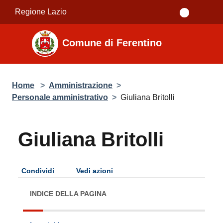
Salta al contenuto principale
Regione Lazio
Comune di Ferentino
Home
>
Amministrazione
>
Personale amministrativo
>
Giuliana Britolli
Giuliana Britolli
Condividi
Vedi azioni
INDICE DELLA PAGINA