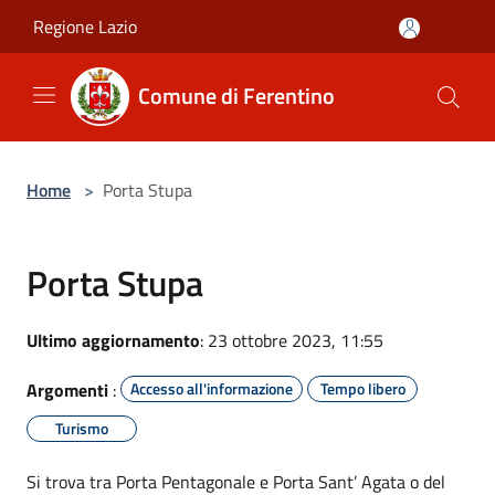
Salta al contenuto principale
Regione Lazio
Comune di Ferentino
Home
>
Porta Stupa
Porta Stupa
Ultimo aggiornamento
: 23 ottobre 2023, 11:55
Argomenti
:
Accesso all'informazione
Tempo libero
Turismo
Si trova tra Porta Pentagonale e Porta Sant’ Agata o del