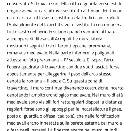
conservata. Si trova a sud della città e guarda verso est. In
origine aveva un architrave sostituito al tempo dei Romani
da un arco a tutto sesto costituito da tredici conci radiali.
Probabilmente detto architrave fu sostituito con un arco a
tutto sesto nel periodo sillano quando vennero attuate
altre opere di difesa sull’Acropoli. Le mura laterali
mostrano i segni di tre differenti epoche: preromana,
romana e medievale. Nella parte inferiore le poligonali
attestano l’età preromana – IV secolo a. C; sopra l’arco
l’opera quadrata di travertino con due vuoti lasciati forse
appositamente per alleggerire il peso dell’arco stesso,
denota la romana – II sec. a.C. Su questa zona di
travertino, il muro continua divenendo costruzione incerta
denotando l’ambito cronologico medievale. Nel muro di età
medievale sono visibili fori rettangolari disposti a distanze
regolari: forse sono gli appoggi per le incastellature lignee,
posto di guardia o offesa (caditoie), che nelle fortificazioni
medievali erano innestate sulla parete esterna del muro a
difesa degli ingressi. La finestra aperta nel muro, quindi,