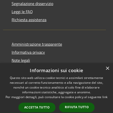
Segnalazione disservizio
Leggi le FAQ
Richiesta assistenza
Amministrazione trasparente
Informativa privacy
Note legali
×
Dichiarazione di accessibilità
Informazioni sui cookie
Questo sito web utilizza cookie tecnici e assimilati strettamente
necessari al corretto funzionamento e alla navigazione del sito,
nonché un cookie tecnico analitico al solo fine di elaborare
informazioni statistiche, aggregate e anonime.
RSS
Copyright © 2026 • Comune di
Per maggiori dettagli, può consultare la cookie policy al seguente
link
Accessibilità
Ferentino • Powered by
Privacy
Municipium
Accesso
•
RIFIUTA TUTTO
ACCETTA TUTTO
Cookie
redazione