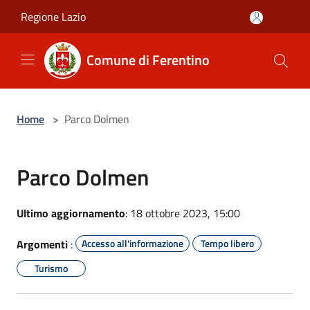
Salta al contenuto principale
Regione Lazio
Comune di Ferentino
Home
>
Parco Dolmen
Parco Dolmen
Ultimo aggiornamento
: 18 ottobre 2023, 15:00
Argomenti
:
Accesso all'informazione
Tempo libero
Turismo