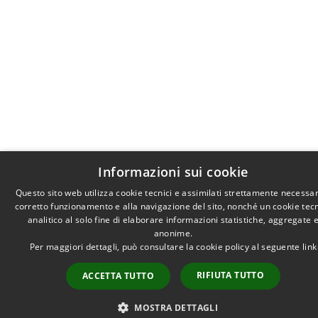
Informazioni sui cookie
Questo sito web utilizza cookie tecnici e assimilati strettamente necessar
corretto funzionamento e alla navigazione del sito, nonché un cookie tec
analitico al solo fine di elaborare informazioni statistiche, aggregate 
anonime.
Per maggiori dettagli, può consultare la cookie policy al seguente
link
RIFIUTA TUTTO
ACCETTA TUTTO
MOSTRA DETTAGLI