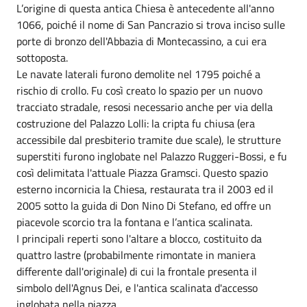
L’origine di questa antica Chiesa è antecedente all'anno
1066, poiché il nome di San Pancrazio si trova inciso sulle
porte di bronzo dell'Abbazia di Montecassino, a cui era
sottoposta.
Le navate laterali furono demolite nel 1795 poiché a
rischio di crollo. Fu così creato lo spazio per un nuovo
tracciato stradale, resosi necessario anche per via della
costruzione del Palazzo Lolli: la cripta fu chiusa (era
accessibile dal presbiterio tramite due scale), le strutture
superstiti furono inglobate nel Palazzo Ruggeri-Bossi, e fu
così delimitata l'attuale Piazza Gramsci. Questo spazio
esterno incornicia la Chiesa, restaurata tra il 2003 ed il
2005 sotto la guida di Don Nino Di Stefano, ed offre un
piacevole scorcio tra la fontana e l’antica scalinata.
I principali reperti sono l'altare a blocco, costituito da
quattro lastre (probabilmente rimontate in maniera
differente dall'originale) di cui la frontale presenta il
simbolo dell'Agnus Dei, e l'antica scalinata d'accesso
inglobata nella piazza.