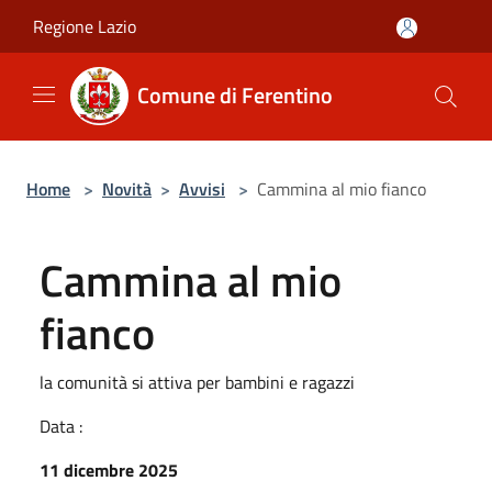
Salta al contenuto principale
Regione Lazio
Comune di Ferentino
Home
>
Novità
>
Avvisi
>
Cammina al mio fianco
Cammina al mio
fianco
la comunità si attiva per bambini e ragazzi
Data :
11 dicembre 2025