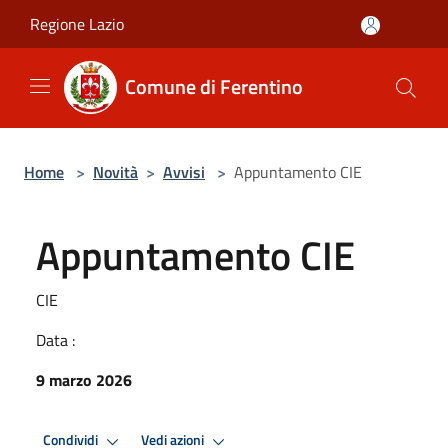
Salta al contenuto principale
Regione Lazio
Comune di Ferentino
Home
>
Novità
>
Avvisi
>
Appuntamento CIE
Appuntamento CIE
CIE
Data :
9 marzo 2026
Condividi
Vedi azioni