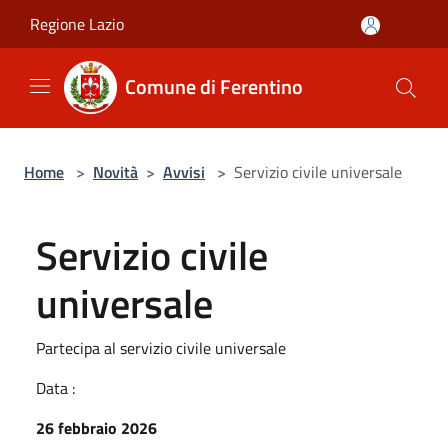
Salta al contenuto principale
Regione Lazio
Comune di Ferentino
Home
>
Novità
>
Avvisi
>
Servizio civile universale
Servizio civile
universale
Partecipa al servizio civile universale
Data :
26 febbraio 2026