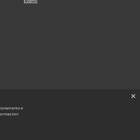
Eventi
×
nzionamento e
nformazioni