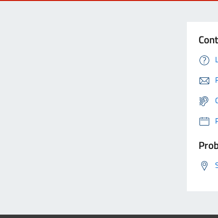
Cont
Prob