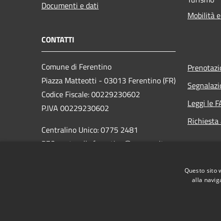
Documenti e dati
Mobilità e
CONTATTI
Comune di Ferentino
Prenotaz
Piazza Matteotti - 03013 Ferentino (FR)
Segnalazi
Codice Fiscale: 00229230602
Leggi le 
P.IVA 00229230602
Richiesta
Centralino Unico: 0775 2481
PEC: protocollo.ferentino@pec-cap.it
Codice Univoco: UF14RI
Questo sito 
Codice IPA: c_d539
alla navig