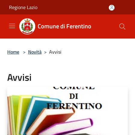
Salta al contenuto principale
Regione Lazio
Comune di Ferentino
Home
>
Novità
>
Avvisi
Avvisi